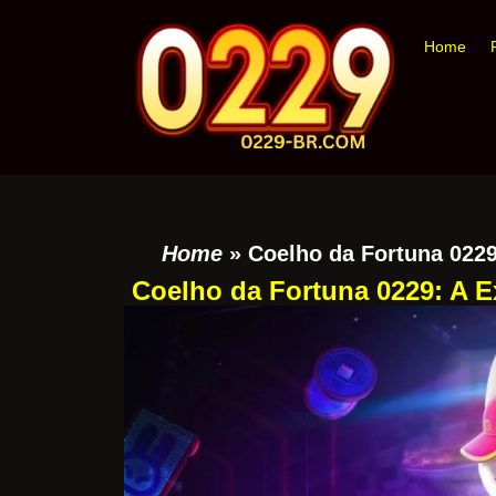
Home
Home
»
Coelho da Fortuna 0229
Coelho da Fortuna 0229: A E